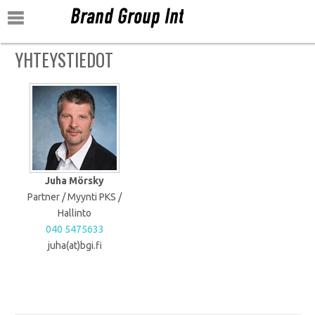
RYHMÄT
MIEHILLE
NAISILLE
YHTEYSTIEDOT
LAPSILLE
KAIKILLE
Juha Mörsky
Partner / Myynti PKS /
Hallinto
040 5475633
juha(at)bgi.fi