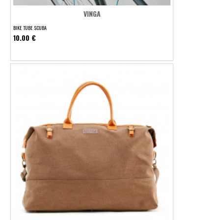
VINGA
BIKE TUBE SCUBA
10.00 €
Bike Tube Scuba
Näytä lisää
Lisää toivelistalle
.