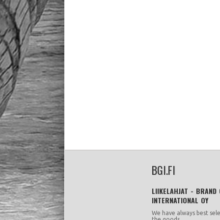
BGI.FI
LIIKELAHJAT - BRAND
INTERNATIONAL OY
We have always best sele
the goods