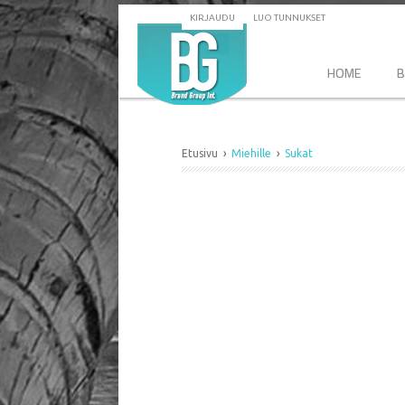
KIRJAUDU
LUO TUNNUKSET
HOME
B
Etusivu
Miehille
Sukat