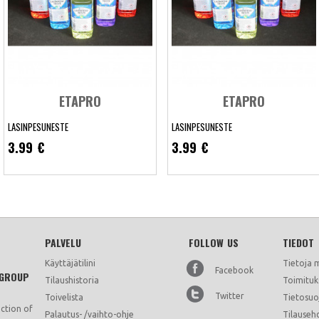
ETAPRO
ETAPRO
LASINPESUNESTE
LASINPESUNESTE
3.99 €
3.99 €
PALVELU
FOLLOW US
TIEDOT
Lasinpesuneste
Lasinpesuneste
Käyttäjätilini
Tietoja 
Facebook
 GROUP
Tilaushistoria
Toimituk
Näytä lisää
Näytä lisää
Lisää toivelistalle
Lisää toivelistalle
Twitter
Toivelista
Tietosuo
.
.
ction of
Palautus- /vaihto-ohje
Tilauseh