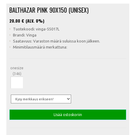
BALTHAZAR PINK 90X150 (UNISEX)
20.00
€ (ALV. 0%)
Tuotekoodi: vinga-55017L
Brandi: Vinga
Saatavuus: Varaston määrä suluissa koon jälkeen.
Minimitilausmäärä merkattuna:
onesize
(346)
LIsää ostoskoriin