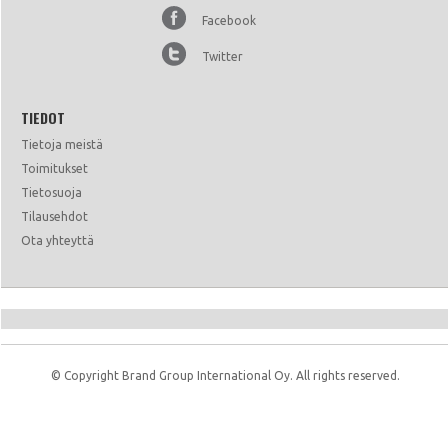
Facebook
Twitter
TIEDOT
Tietoja meistä
Toimitukset
Tietosuoja
Tilausehdot
Ota yhteyttä
© Copyright Brand Group International Oy. All rights reserved.