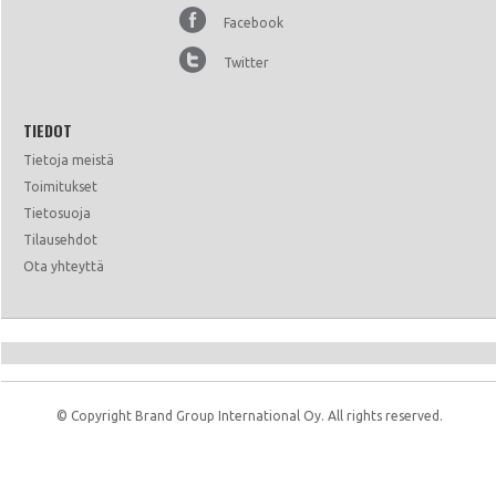
Facebook
Twitter
TIEDOT
Tietoja meistä
Toimitukset
Tietosuoja
Tilausehdot
Ota yhteyttä
© Copyright Brand Group International Oy. All rights reserved.