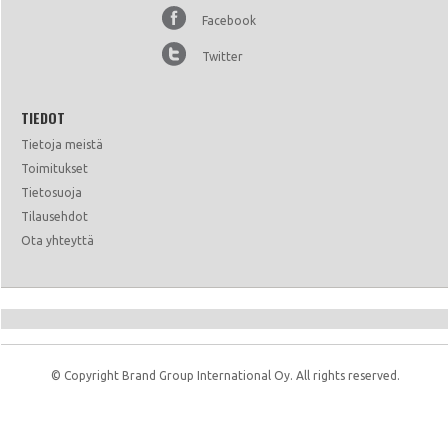
Facebook
Twitter
TIEDOT
Tietoja meistä
Toimitukset
Tietosuoja
Tilausehdot
Ota yhteyttä
© Copyright Brand Group International Oy. All rights reserved.