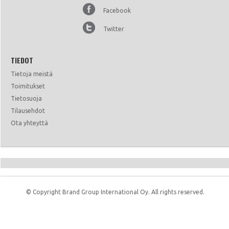
Facebook
Twitter
TIEDOT
Tietoja meistä
Toimitukset
Tietosuoja
Tilausehdot
Ota yhteyttä
© Copyright Brand Group International Oy. All rights reserved.