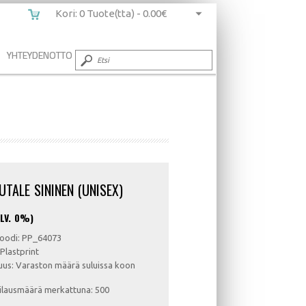
Kori: 0 Tuote(tta) -
0.00€
YHTEYDENOTTO
UTALE SININEN (UNISEX)
LV. 0%)
oodi: PP_64073
 Plastprint
us: Varaston määrä suluissa koon
ilausmäärä merkattuna: 500