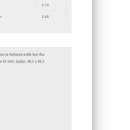
0.70
+
0.68
 ja heilauta esille kun ilta
 x 65 mm. Sydän: 49,5 x 49,5