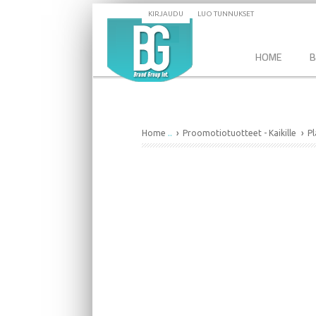
KIRJAUDU
LUO TUNNUKSET
HOME
B
Home
..
Proomotiotuotteet - Kaikille
Pl