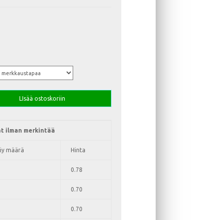
LIsää ostoskoriin
t ilman merkintää
iy määrä
Hinta
0.78
0.70
0.70