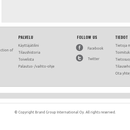
PALVELU
FOLLOW US
TIEDOT
Käyttäjätilini
Tietoja 
Facebook
ction of
Tilaushistoria
Toimituk
Twitter
Toivelista
Tietosuo
Nimesi
Tuotetta ei ole viel
Palautus- /vaihto-ohje
Tilauseh
Ota yhte
Arvostelusi
Arvostelu
Huono
Hyvä
© Copyright Brand Group International Oy. All rights reserved.
LIsää koodi laatikkoon: