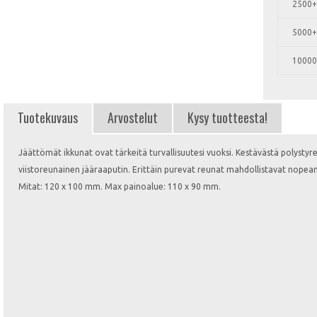
2500+
5000+
10000
Tuotekuvaus
Arvostelut
Kysy tuotteesta!
Jäättömät ikkunat ovat tärkeitä turvallisuutesi vuoksi. Kestävästä polysty
viistoreunainen jääraaputin. Erittäin purevat reunat mahdollistavat nopean
Mitat: 120 x 100 mm. Max painoalue: 110 x 90 mm.