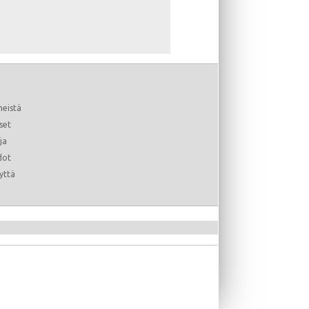
meistä
set
ja
ä arvosteltu
dot
yttä