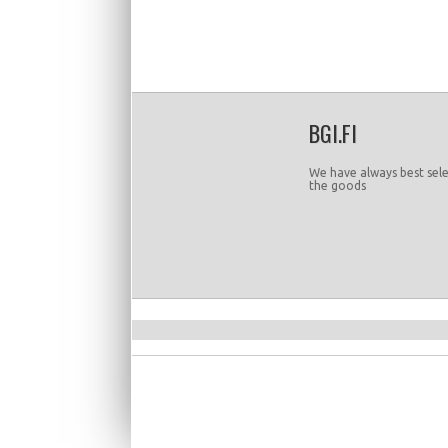
BGI.FI
We have always best sele
the goods