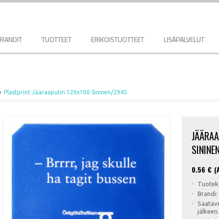
RANDIT
TUOTTEET
ERIKOISTUOTTEET
LISÄPALVELUT
Plastprint Jääraaputin 120x100 Sininen/2945
JÄÄRAA
SININE
0.56
€ (
Tuotek
Brandi:
Saatavu
jälkeen.