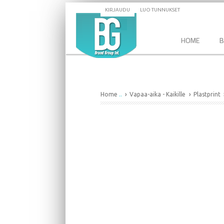
KIRJAUDU
LUO TUNNUKSET
HOME
B
Home
..
Vapaa-aika - Kaikille
Plastprint