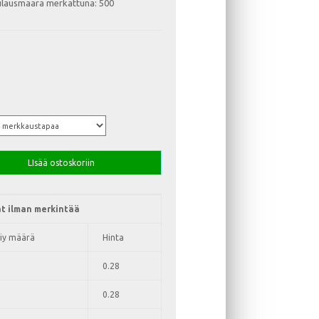
ilausmäärä merkattuna: 500
LIsää ostoskoriin
t ilman merkintää
iy määrä
Hinta
0.28
0.28