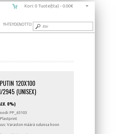
Kori: 0 Tuote(tta) -
0.00€
YHTEYDENOTTO
PUTIN 120X100
N/2945 (UNISEX)
ALV. 0%)
oodi: PP_63103
 Plastprint
us: Varaston määrä suluissa koon