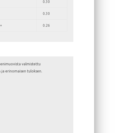
0.30
0.30
+
0.26
reenimuovista valmistettu
 ja erinomaisen tuloksen.