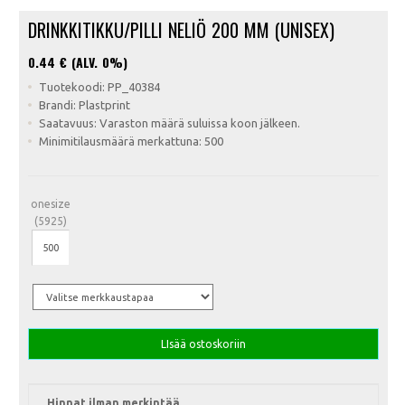
DRINKKITIKKU/PILLI NELIÖ 200 MM (UNISEX)
0.44
€ (ALV. 0%)
Tuotekoodi: PP_40384
Brandi: Plastprint
Saatavuus: Varaston määrä suluissa koon jälkeen.
Minimitilausmäärä merkattuna: 500
onesize
(5925)
LIsää ostoskoriin
Hinnat ilman merkintää