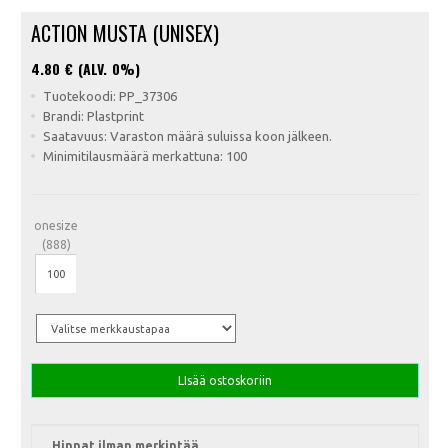
ACTION MUSTA (UNISEX)
4.80
€ (ALV. 0%)
Tuotekoodi: PP_37306
Brandi: Plastprint
Saatavuus: Varaston määrä suluissa koon jälkeen.
Minimitilausmäärä merkattuna: 100
onesize
(888)
LIsää ostoskoriin
Hinnat ilman merkintää