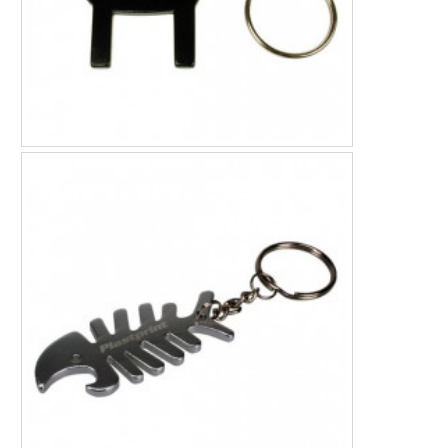
PLASTPRINT
AVAIMENPERÄ ALUMIINI MUSTA HIRVI
1.64 €
Avaimenperä alumiini
Musta hirvi
Näytä lisää
Lisää toivelistalle
.