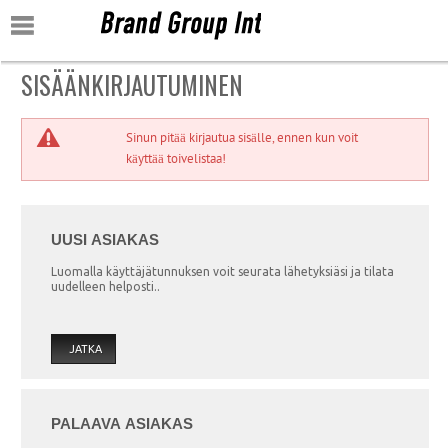
RYHMÄT
MIEHILLE
NAISILLE
SISÄÄNKIRJAUTUMINEN
LAPSILLE
KAIKILLE
Sinun pitää kirjautua sisälle, ennen kun voit
käyttää toivelistaa!
UUSI ASIAKAS
Luomalla käyttäjätunnuksen voit seurata lähetyksiäsi ja tilata
uudelleen helposti..
JATKA
PALAAVA ASIAKAS