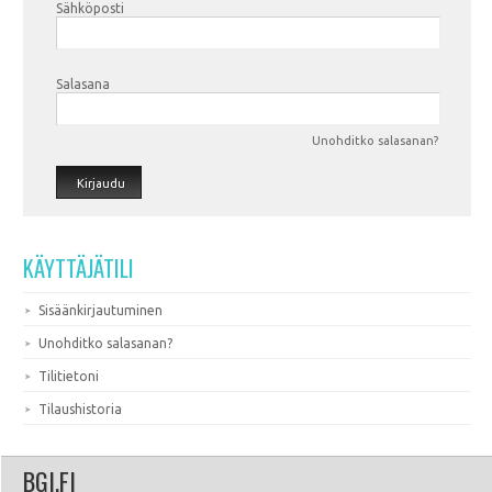
Sähköposti
Salasana
Unohditko salasanan?
Kirjaudu
KÄYTTÄJÄTILI
Sisäänkirjautuminen
Unohditko salasanan?
Tilitietoni
Tilaushistoria
BGI.FI